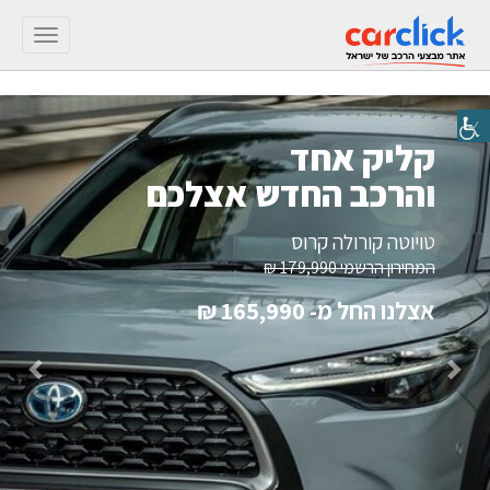
Toggle
gation
קליק אחד
והרכב החדש אצלכם
טויוטה קורולה קרוס
המחירון הרשמי
179,990 ₪
אצלנו החל מ-
165,990 ₪