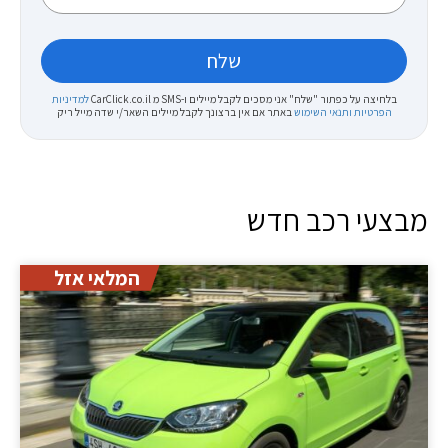
בלחיצה על כפתור "שלח" אני מסכים לקבל מיילים ו-SMS מ CarClick.co.il
למדיניות
הפרטיות ותנאי השימוש
באתר
אם אין ברצונך לקבל מיילים השאר/י שדה מייל ריק
מבצעי רכב חדש
המלאי אזל