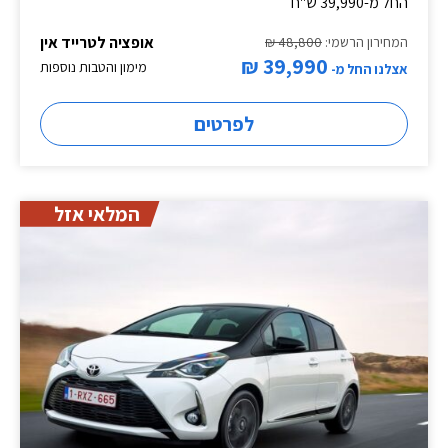
החל מ-39,990 ש"ח
אופציה לטרייד אין
המחירון הרשמי:
48,800 ₪
39,990 ₪
מימון והטבות נוספות
אצלנו החל מ-
לפרטים
המלאי אזל