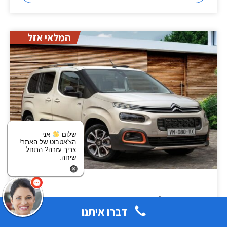
המלאי אזל
שלום
אני
הצ'אטבוט של האתר!
צריך עזרה? התחל
שיחה.
סיטרואן ברלינגו 2020
דברו איתנו
החל מ-74,900 ש"ח