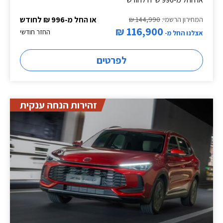
או החל מ-996 ₪ לחודש
המחירון הרשמי:
144,990 ₪
116,900 ₪
החזר חודשי
אצלנו החל מ-
לפרטים
זהירות הנחה ענקית