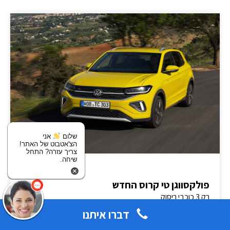
שלום
אני
הצ'אטבוט של האתר!
צריך עזרה? התחל
שיחה.
פולקסווגן טי קרוס החדש
רק 3 כוכבי ריסוק
דברו איתנו
אופציה לטרייד אין
המחירון הרשמי:
144,990 ₪
133,900 ₪
מימון והטבות נוספות