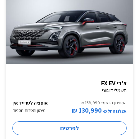
צ'רי FX EV
חשמלי דו גווני
אופציה לטרייד אין
המחירון הרשמי:
158,990 ₪
130,990 ₪
מימון והטבות נוספות
אצלנו החל מ-
לפרטים