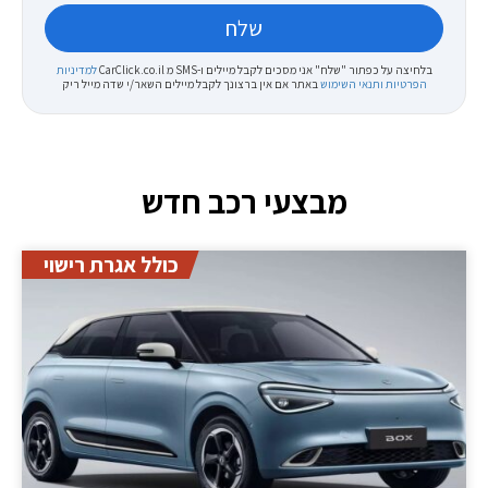
בלחיצה על כפתור "שלח" אני מסכים לקבל מיילים ו-SMS מ CarClick.co.il
למדיניות
הפרטיות ותנאי השימוש
באתר
אם אין ברצונך לקבל מיילים השאר/י שדה מייל ריק
מבצעי רכב חדש
כולל אגרת רישוי