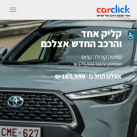
Toggle
gation
קליק אחד
והרכב החדש אצלכם
טויוטה קורולה קרוס
המחירון הרשמי
179,990 ₪
אצלנו החל מ-
165,990 ₪