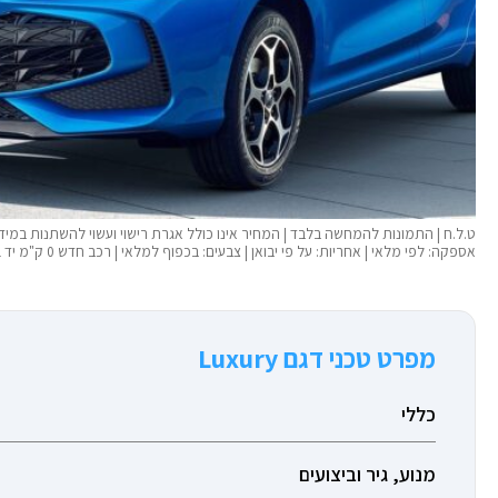
ט.ל.ח | התמונות להמחשה בלבד | המחיר אינו כולל אגרת רישוי ועשוי להשתנות במידה ו
אספקה: לפי מלאי | אחריות: על פי יבואן | צבעים: בכפוף למלאי | רכב חדש 0 ק"מ יד 01
מפרט טכני דגם Luxury
כללי
מנוע, גיר וביצועים