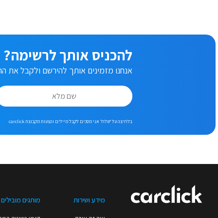
להכניס אותך לרשימה?
אנחנו מזמינים אותך להירשם ולקבל את ההצ
בלחיצה על ‘שלח’ אני מסכים לקבל מיילים והצעות מקבוצת carclick
מידע ושירות
מותגים מובילים