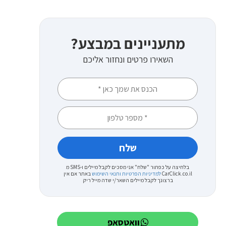
מתעניינים במבצע?
השאירו פרטים ונחזור אליכם
בלחיצה על כפתור "שלח" אני מסכים לקבל מיילים ו-SMS מ
CarClick.co.il
למדיניות הפרטיות ותנאי השימוש
באתר
אם אין
ברצונך לקבל מיילים השאר/י שדה מייל ריק
וואטסאפ