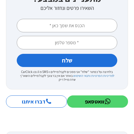
השאירו פרטים ונחזור אליכם
בלחיצה על כפתור "שלח" אני מסכים לקבל מיילים ו-SMS מ CarClick.co.il
למדיניות הפרטיות ותנאי השימוש
באתר
אם אין ברצונך לקבל מיילים השאר/י
שדה מייל ריק
וואטסאפ
דברו איתנו