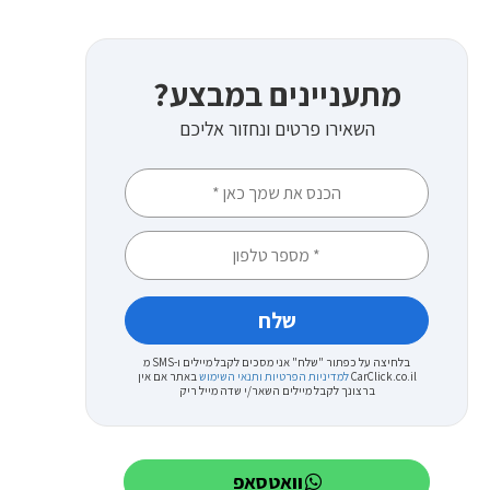
מתעניינים במבצע?
השאירו פרטים ונחזור אליכם
בלחיצה על כפתור "שלח" אני מסכים לקבל מיילים ו-SMS מ
CarClick.co.il
למדיניות הפרטיות ותנאי השימוש
באתר
אם אין
ברצונך לקבל מיילים השאר/י שדה מייל ריק
וואטסאפ