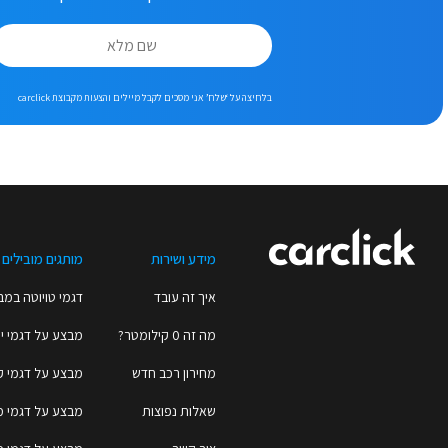
בלחיצה על ‘שלח’ אני מסכים לקבל מיילים והצעות מקבוצת carclick
מידע ושירות
מותגים מובילים
איך זה עובד
דגמי טויוטה במב
מה זה 0 קילומטר?
מבצע על דגמי יו
מחירון רכב חדש
מבצע על דגמי ק
שאלות נפוצות
מבצע על דגמי 