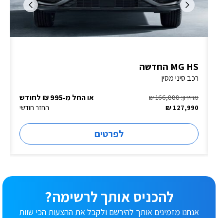
MG HS החדשה
רכב סיני מסין
או החל מ-995 ₪ לחודש
מחירון: 166,888 ₪
127,990 ₪
החזר חודשי
לפרטים
להכניס אותך לרשימה?
אנחנו מזמינים אותך להירשם ולקבל את ההצעות הכי שוות