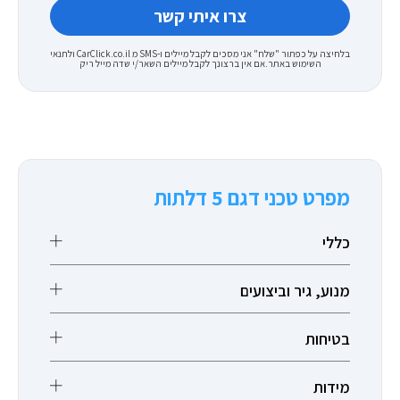
בלחיצה על כפתור "שלח" אני מסכים לקבל מיילים ו-SMS מ CarClick.co.il ולתנאי
השימוש באתר.אם אין ברצונך לקבל מיילים השאר/י שדה מייל ריק
מפרט טכני דגם 5 דלתות
כללי
מנוע, גיר וביצועים
בטיחות
מידות