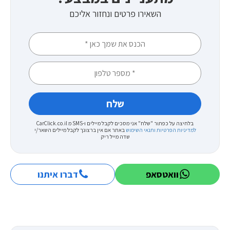
השאירו פרטים ונחזור אליכם
בלחיצה על כפתור "שלח" אני מסכים לקבל מיילים ו-SMS מ CarClick.co.il
למדיניות הפרטיות ותנאי השימוש
באתר
אם אין ברצונך לקבל מיילים השאר/י
שדה מייל ריק
וואטסאפ
דברו איתנו