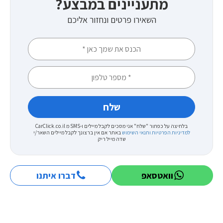
מתעניינים במבצע?
השאירו פרטים ונחזור אליכם
בלחיצה על כפתור "שלח" אני מסכים לקבל מיילים ו-SMS מ CarClick.co.il
למדיניות הפרטיות ותנאי השימוש
באתר
אם אין ברצונך לקבל מיילים השאר/י
שדה מייל ריק
וואטסאפ
דברו איתנו