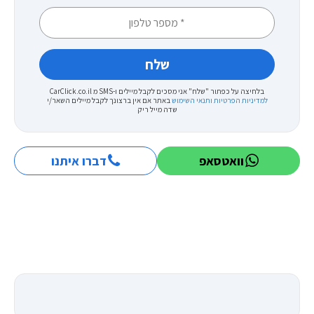
בלחיצה על כפתור "שלח" אני מסכים לקבל מיילים ו-SMS מ CarClick.co.il
למדיניות הפרטיות ותנאי השימוש
באתר
אם אין ברצונך לקבל מיילים השאר/י
שדה מייל ריק
וואטסאפ
דברו איתנו