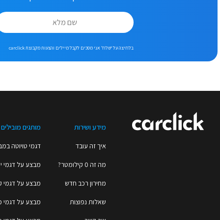
בלחיצה על ‘שלח’ אני מסכים לקבל מיילים והצעות מקבוצת carclick
מידע ושירות
מותגים מובילים
איך זה עובד
דגמי טויוטה במב
מה זה 0 קילומטר?
מבצע על דגמי יו
מחירון רכב חדש
מבצע על דגמי ק
שאלות נפוצות
מבצע על דגמי 