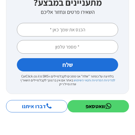
מתעניינים במבצע?
השאירו פרטים ונחזור אליכם
בלחיצה על כפתור "שלח" אני מסכים לקבל מיילים ו-SMS מ CarClick.co.il
למדיניות הפרטיות ותנאי השימוש
באתר
אם אין ברצונך לקבל מיילים השאר/י
שדה מייל ריק
וואטסאפ
דברו איתנו