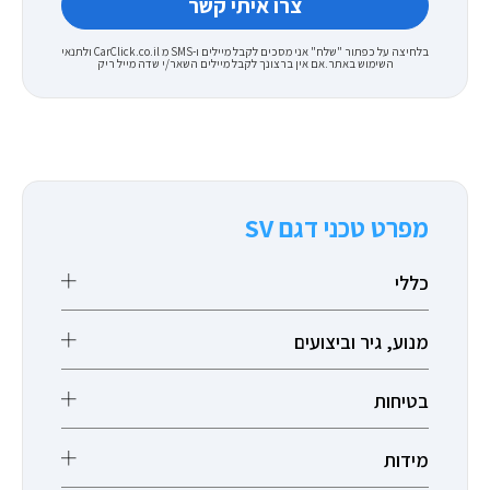
בלחיצה על כפתור "שלח" אני מסכים לקבל מיילים ו-SMS מ CarClick.co.il ולתנאי
השימוש באתר.אם אין ברצונך לקבל מיילים השאר/י שדה מייל ריק
מפרט טכני דגם SV
כללי
מנוע, גיר וביצועים
בטיחות
מידות