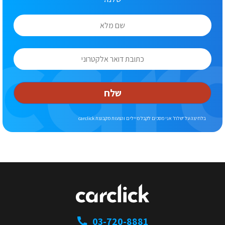
שלח
בלחיצה על ‘שלח’ אני מסכים לקבל מיילים והצעות מקבוצת carclick
03-720-8881