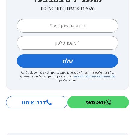
השאירו פרטים ונחזור אליכם
בלחיצה על כפתור "שלח" אני מסכים לקבל מיילים ו-SMS מ CarClick.co.il
למדיניות הפרטיות ותנאי השימוש
באתר
אם אין ברצונך לקבל מיילים השאר/י
שדה מייל ריק
וואטסאפ
דברו איתנו