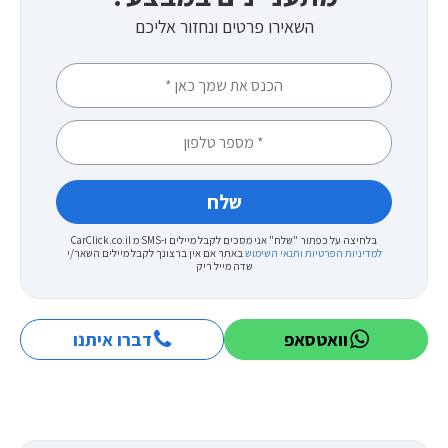
השאירו פרטים ונחזור אליכם
בלחיצה על כפתור "שלח" אני מסכים לקבל מיילים ו-SMS מ CarClick.co.il
למדיניות הפרטיות ותנאי השימוש
באתר
אם אין ברצונך לקבל מיילים השאר/י
שדה מייל ריק
וואטסאפ
דברו איתנו