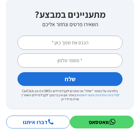
מתעניינים במבצע?
השאירו פרטים ונחזור אליכם
בלחיצה על כפתור "שלח" אני מסכים לקבל מיילים ו-SMS מ CarClick.co.il
למדיניות הפרטיות ותנאי השימוש
באתר
אם אין ברצונך לקבל מיילים השאר/י
שדה מייל ריק
וואטסאפ
דברו איתנו