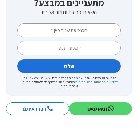
מתעניינים במבצע?
השאירו פרטים ונחזור אליכם
בלחיצה על כפתור "שלח" אני מסכים לקבל מיילים ו-SMS מ CarClick.co.il
למדיניות הפרטיות ותנאי השימוש
באתר
אם אין ברצונך לקבל מיילים השאר/י
שדה מייל ריק
וואטסאפ
דברו איתנו