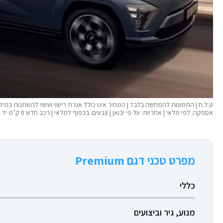
ט.ל.ח | התמונות להמחשה בלבד | המחיר אינו כולל אגרת רישוי ועשוי להשתנות במידה ו
אספקה: לפי מלאי | אחריות: על פי יבואן | צבעים: בכפוף למלאי | רכב חדש 0 ק"מ יד 01
מפרט טכני דגם Premium
כללי
מנוע, גיר וביצועים