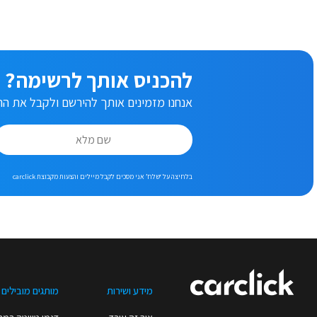
להכניס אותך לרשימה?
אנחנו מזמינים אותך להירשם ולקבל את ההצ
בלחיצה על ‘שלח’ אני מסכים לקבל מיילים והצעות מקבוצת carclick
מידע ושירות
מותגים מובילים