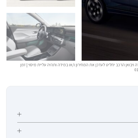
יבואן הרכב יחליט לעדכן את המחירון ו/או במידה ותהיה עליית מיסוי | זמן