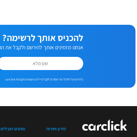
להכניס אותך לרשימה?
אנחנו מזמינים אותך להירשם ולקבל את ההצ
בלחיצה על ‘שלח’ אני מסכים לקבל מיילים והצעות מקבוצת carclick
מידע ושירות
מותגים מובילים