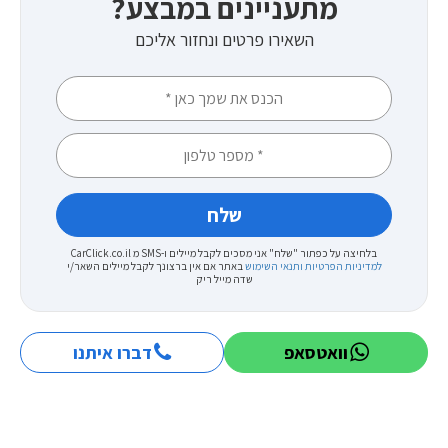
מתעניינים במבצע?
השאירו פרטים ונחזור אליכם
בלחיצה על כפתור "שלח" אני מסכים לקבל מיילים ו-SMS מ CarClick.co.il
למדיניות הפרטיות ותנאי השימוש
באתר
אם אין ברצונך לקבל מיילים השאר/י
שדה מייל ריק
וואטסאפ
דברו איתנו