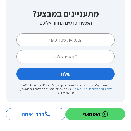
מתעניינים במבצע?
השאירו פרטים ונחזור אליכם
בלחיצה על כפתור "שלח" אני מסכים לקבל מיילים ו-SMS מ CarClick.co.il
למדיניות הפרטיות ותנאי השימוש
באתר
אם אין ברצונך לקבל מיילים השאר/י
שדה מייל ריק
וואטסאפ
דברו איתנו