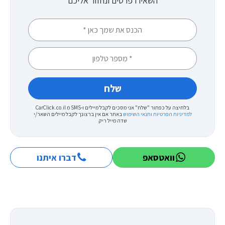
השאירו פרטים ונחזור אליכם
בלחיצה על כפתור "שלח" אני מסכים לקבל מיילים ו-SMS מ CarClick.co.il
למדיניות הפרטיות ותנאי השימוש
באתר
אם אין ברצונך לקבל מיילים השאר/י
שדה מייל ריק
וואטסאפ
דברו איתנו