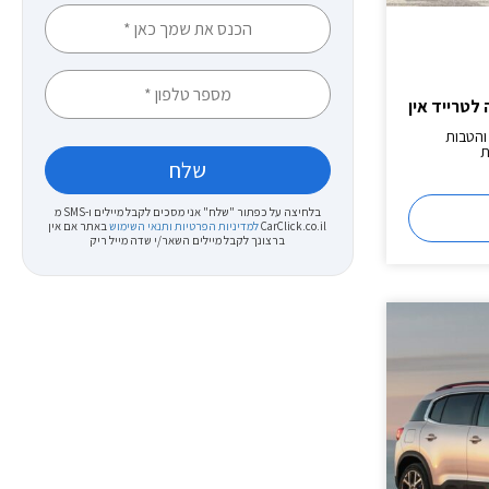
 לטרייד אין
והטבות
ת
בלחיצה על כפתור "שלח" אני מסכים לקבל מיילים ו-SMS מ
CarClick.co.il
למדיניות הפרטיות ותנאי השימוש
באתר
אם אין
ברצונך לקבל מיילים השאר/י שדה מייל ריק