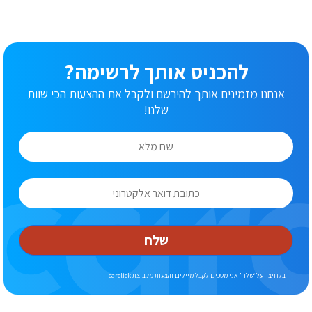
להכניס אותך לרשימה?
אנחנו מזמינים אותך להירשם ולקבל את ההצעות הכי שוות
שלנו!
שלח
בלחיצה על ‘שלח’ אני מסכים לקבל מיילים והצעות מקבוצת carclick