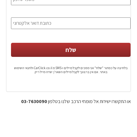
בלחיצה על כפתור "שלח" אני מסכים לקבל מיילים ו-SMS מ CarClick.co.il ולתנאי השימוש
באתר. אם אין ברצונך לקבל מיילים השאר/י שדה מייל ריק
או התקשרו ישירות אל מומחי הרכב שלנו בטלפון
03-7630090