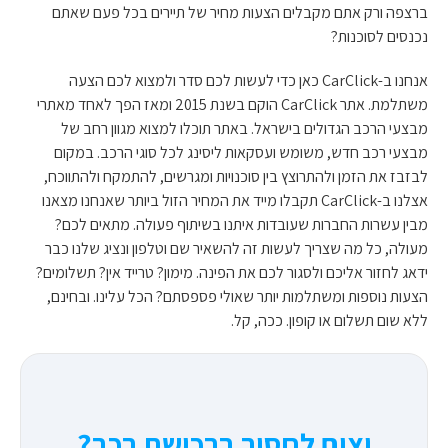
ברצפה ורק אתם מקבלים הצעות מחיר של תיירים בכל פעם שאתם
נכנסים לסוכנות?
אנחנו ב-CarClick כאן כדי לעשות לכם סדר ולמצוא לכם הצעה
משתלמת. אתר CarClick הוקם בשנת 2015 ומאז הפך לאחד מאתרי
מבצעי הרכב הגדולים בישראל. באתר תוכלו למצוא מגוון רחב של
מבצעי רכב חדש, משומש ועסקאות ליסינג לכל סוגי הרכב. במקום
לבזבז את הזמן ולהתרוצץ בין סוכנויות ומגרשים, להתמקח ולהתווכח,
אצלנו ב-CarClick תקבלו מייד את המחיר הזול ביותר שאנחנו מצאנו
מבין עשרות החברות שעובדות איתנו בשיתוף פעולה. מתאים לכם?
מעולה, כל מה שצריך לעשות זה להשאיר שם וטלפון ונציג שלנו כבר
ידאג לחזור אליכם ולסגור לכם את הפינה. מימון? טרייד אין? תשלומים?
הצעות נוספות ומשתלמות יותר שאולי פספסתם? הכל עלינו. ובחינם,
ללא שום תשלום או קופון. ככה, קל.
וצים לחסוך ברכישת רכב?