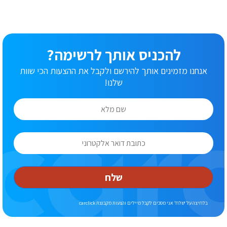
להכניס אותך לרשימה?
אנחנו מזמינים אותך להירשם ולקבל את ההצעות הכי שוות
שלנו!
שלח
בלחיצה על ‘שלח’ אני מסכים לקבל מיילים והצעות מקבוצת carclick