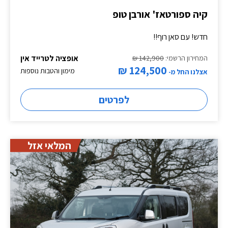
קיה ספורטאז' אורבן טופ
חדש! עם סאן רוף!!
אופציה לטרייד אין
המחירון הרשמי:
142,900 ₪
124,500 ₪
מימון והטבות נוספות
אצלנו החל מ-
לפרטים
המלאי אזל